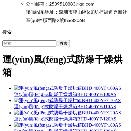
公司郵箱：2589510883@qq.com
聯(lián)系地址：深圳市坪山區(qū)坑梓街道秀新社
區(qū)梓橫西路2號(hào)206B
搜索
搜索
運(yùn)風(fēng)式防爆干燥烘
箱
運(yùn)風(fēng)式防爆干燥烘箱BHD-400YF/100AS
運(yùn)風(fēng)式防爆干燥烘箱BHD-400YF/110AS
運(yùn)風(fēng)式防爆干燥烘箱BHD-400YF/120AS