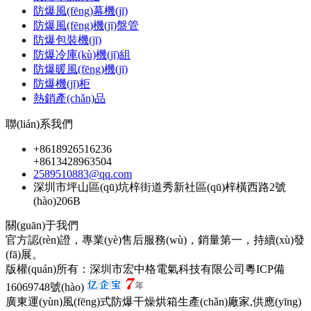
防爆風(fēng)幕機(jī)
防爆風(fēng)機(jī)盤管
防爆包裝機(jī)
防爆冷庫(kù)機(jī)組
防爆暖風(fēng)機(jī)
防爆機(jī)柜
熱銷產(chǎn)品
聯(lián)系我們
+8618926516236
+8613428963504
2589510883@qq.com
深圳市坪山區(qū)坑梓街道秀新社區(qū)梓橫西路2號
(hào)206B
關(guān)于我們
官方認(rèn)證，專業(yè)售后服務(wù)，銷量第一，持續(xù)發
(fā)展。
版權(quán)所有：深圳市宏中格電氣科技有限公司
粵ICP備
16069748號(hào)
廣東運(yùn)風(fēng)式防爆干燥烘箱生產(chǎn)廠家,供應(yīng)