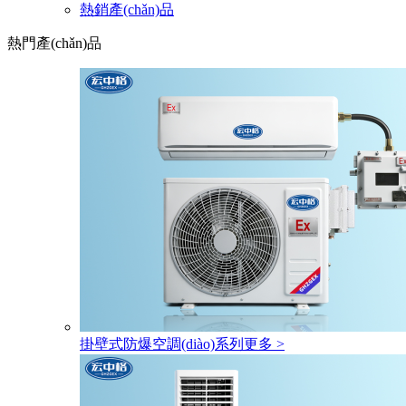
熱銷產(chǎn)品
熱門產(chǎn)品
掛壁式防爆空調(diào)系列
更多 >