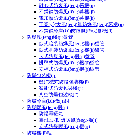
離心式防爆風(fēng)幕機(jī)
不銹鋼防爆風(fēng)幕機(jī)
電加熱防爆風(fēng)幕機(jī)
工業(yè)大風(fēng)量防爆風(fēng)幕機(jī)
不銹鋼冷庫(kù)防爆風(fēng)幕機(jī)
防爆風(fēng)機(jī)盤管
臥式暗裝防爆風(fēng)機(jī)盤管
臥式明裝防爆風(fēng)機(jī)盤管
卡式防爆風(fēng)機(jī)盤管
掛壁式防爆風(fēng)機(jī)盤管
立柜式防爆風(fēng)機(jī)盤管
防爆包裝機(jī)
機(jī)械式防爆包裝機(jī)
智能式防爆包裝機(jī)
真空防爆包裝機(jī)
防爆冷庫(kù)機(jī)組
防爆暖風(fēng)機(jī)
防爆電暖氣
臺(tái)式防爆暖風(fēng)機(jī)
立式防爆暖風(fēng)機(jī)
防爆機(jī)柜