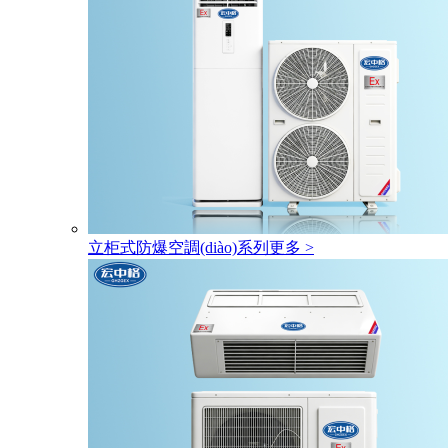
立柜式防爆空調(diào)系列
更多 >