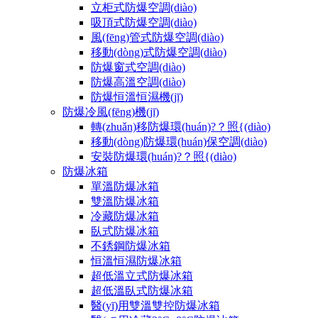
立柜式防爆空調(diào)
吸頂式防爆空調(diào)
風(fēng)管式防爆空調(diào)
移動(dòng)式防爆空調(diào)
防爆窗式空調(diào)
防爆高溫空調(diào)
防爆恒溫恒濕機(jī)
防爆冷風(fēng)機(jī)
轉(zhuǎn)移防爆環(huán)?？照{(diào)
移動(dòng)防爆環(huán)保空調(diào)
安裝防爆環(huán)?？照{(diào)
防爆冰箱
單溫防爆冰箱
雙溫防爆冰箱
冷藏防爆冰箱
臥式防爆冰箱
不銹鋼防爆冰箱
恒溫恒濕防爆冰箱
超低溫立式防爆冰箱
超低溫臥式防爆冰箱
醫(yī)用雙溫雙控防爆冰箱